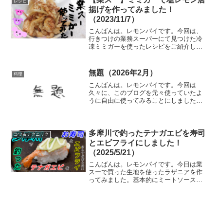
レシピ
揚げを作ってみました！
（2023/11/7）
こんばんは。レモンパイです。今回は、
行きつけの業務スーパーにて見つけた冷
凍ミミガーを使ったレシピをご紹介しま
す！（＾＾*）業スーのミミガーで３品作
ってみた！具体的なレシピをご紹介する
のは２品です。まず、実際に買ったミミ
無題（2026年2月）
料理
ガーはこちらになります...
こんばんは。レモンパイです。今回は
久々に、このブログを元々使っていたよ
うに自由に使ってみることにしました。
載せたい写真を好きに載せて、何となく
考えていることを書いてみるなど。旧ブ
ログの試運転時期や、このブログを毎日
更新していた時期は、本題と...
多摩川で釣ったテナガエビを寿司
コツ＆テクニック
とエビフライにしました！
（2025/5/21）
こんばんは。レモンパイです。今日は業
スーで買った生地を使ったラザニアを作
ってみました。基本的にミートソースと
ホワイトソースと生地を重ねて焼くだけ
なので、案外手軽に作れるごちそうで
す。（＾＾*）美味しく食べる目的のテナ
ガエビ釣り！それでは、本...