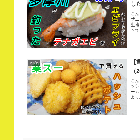
した
こん
ザニ
生地
＾*
【
メダカ
（2
こん
ッシ
ーム
よう