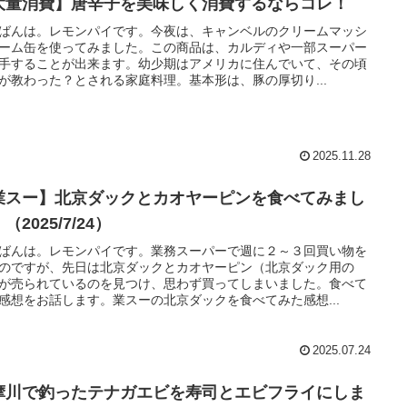
大量消費】唐辛子を美味しく消費するならコレ！
ばんは。レモンパイです。今夜は、キャンベルのクリームマッシ
ーム缶を使ってみました。この商品は、カルディや一部スーパー
手することが出来ます。幼少期はアメリカに住んでいて、その頃
が教わった？とされる家庭料理。基本形は、豚の厚切り...
2025.11.28
業スー】北京ダックとカオヤーピンを食べてみまし
（2025/7/24）
ばんは。レモンパイです。業務スーパーで週に２～３回買い物を
のですが、先日は北京ダックとカオヤーピン（北京ダック用の
が売られているのを見つけ、思わず買ってしまいました。食べて
感想をお話します。業スーの北京ダックを食べてみた感想...
2025.07.24
摩川で釣ったテナガエビを寿司とエビフライにしま