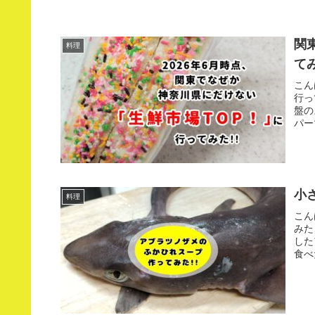
関
料理
てみ
こん
行っ
盤の
パー
小
料理
こん
みた
した
食べ