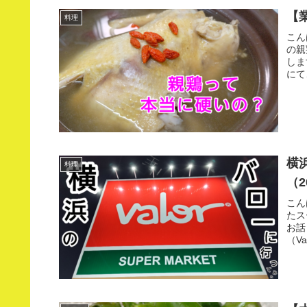
【
料理
こん
の親
しま
にて
横
料理
（2
こん
たス
お話
（V