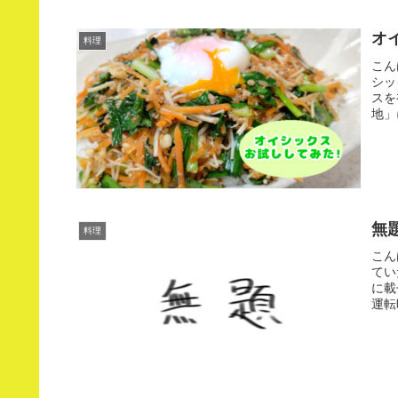
オ
料理
こん
シッ
スを
地」
無題
料理
こん
てい
に載
運転