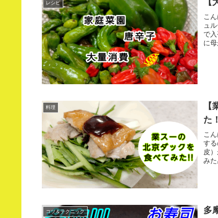
【
レシピ
こん
ュル
で入
に母
【
料理
た！
こん
する
皮）
みた
多
コツ＆テクニック