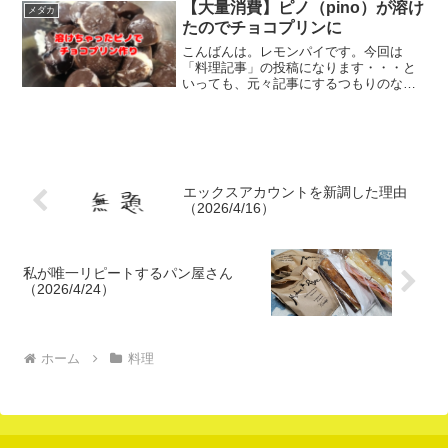
食べてみた感想をお話します。業スーの
【大量消費】ピノ（pino）が溶け
メダカ
北京ダックを食べてみた感想...
たのでチョコプリンに
こんばんは。レモンパイです。今回は
「料理記事」の投稿になります・・・と
いっても、元々記事にするつもりのなか
った単純ズボラ料理の雑レシピ発信にな
るので、特に有益な情報はご提供出来な
いかと思います。m（_ _）m溶けたピノ
をチョコプリンにして大...
エックスアカウントを新調した理由
（2026/4/16）
私が唯一リピートするパン屋さん
（2026/4/24）
ホーム
料理