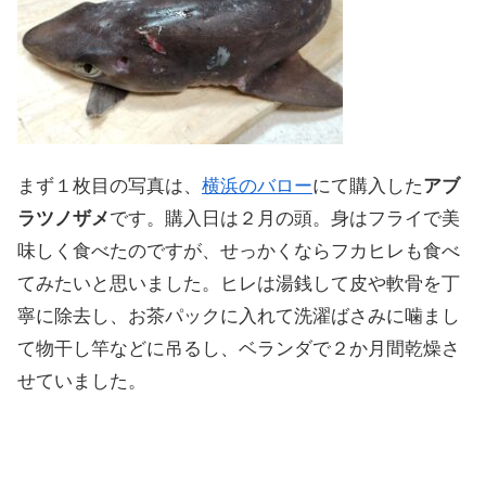
まず１枚目の写真は、
横浜のバロー
にて購入した
アブ
ラツノザメ
です。購入日は２月の頭。身はフライで美
味しく食べたのですが、せっかくならフカヒレも食べ
てみたいと思いました。ヒレは湯銭して皮や軟骨を丁
寧に除去し、お茶パックに入れて洗濯ばさみに噛まし
て物干し竿などに吊るし、ベランダで２か月間乾燥さ
せていました。