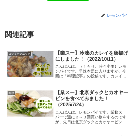
レモンパイ
関連記事
【業スー】冷凍のカレイを唐揚げ
コツ＆テクニック
にしました！（2022/10/11）
こんばんは。（くもり、時々小雨）レモ
ンパイです。早速本題に入りますが、今
回は「料理記事」の投稿です。カレイの
唐揚げを食べたくて、最近通いまくって
いる業務スーパーで冷凍のカレイを買い
ました。初めてなので念の為にレシピを
【業スー】北京ダックとカオヤー
料理
検索したところ、業スーの...
ピンを食べてみました！
（2025/7/24）
こんばんは。レモンパイです。業務スー
パーで週に２～３回買い物をするのです
が、先日は北京ダックとカオヤーピン
（北京ダック用の皮）が売られているの
を見つけ、思わず買ってしまいました。