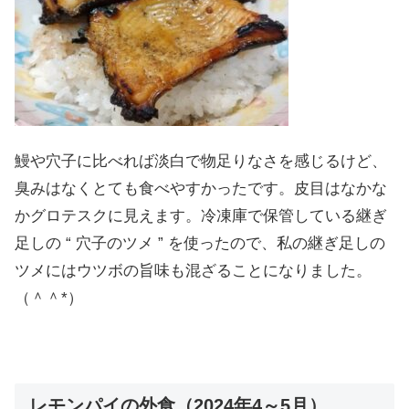
鰻や穴子に比べれば淡白で物足りなさを感じるけど、
臭みはなくとても食べやすかったです。皮目はなかな
かグロテスクに見えます。冷凍庫で保管している継ぎ
足しの “ 穴子のツメ ” を使ったので、私の継ぎ足しの
ツメにはウツボの旨味も混ざることになりました。
（＾＾*）
レモンパイの外食（2024年4～5月）