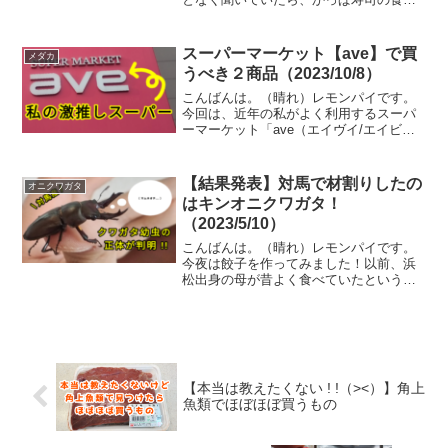
放題について放送されていて釘付けにな
ってしまいました。気になり過ぎて体験
してきたことから、今回はその感想につ
スーパーマーケット【ave】で買
メダカ
いてご紹介します。一番食...
うべき２商品（2023/10/8）
こんばんは。（晴れ）レモンパイです。
今回は、近年の私がよく利用するスーパ
ーマーケット「ave（エイヴイ/エイビ
イ）」について、オススメの商品等をご
紹介したいと思います！（＾＾*） 料理記
事の延長です。まず「ave」は横須賀発祥
【結果発表】対馬で材割りしたの
オニクワガタ
であり、横須賀...
はキンオニクワガタ！
（2023/5/10）
こんばんは。（晴れ）レモンパイです。
今夜は餃子を作ってみました！以前、浜
松出身の母が昔よく食べていたという浜
松餃子のお店に初めて行った際、餃子の
上に乗せられていたもやしとのコラボが
美味しかったので、それ以来自宅でもも
やしを乗せるようにしてい...
【本当は教えたくない ! !（><）】角上
魚類でほぼほぼ買うもの