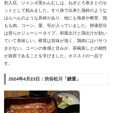
初入店。ジャンボ茶わんむしは、ねぎとろ巻きとのセ
ットとして頼みました。すり身で出来た蒲鉾のような
はんぺんのような具材があり、他にも海老や椎茸、鶏
もも肉、コーン、栗、筍が入っていました。卵液部分
は滑らかジューシータイプ。和風出汁と鶏出汁が効い
ていて美味しい。椎茸は旨味が強く、鶏肉にはパサつ
きがない。コーンの食感と甘みが、茶碗蒸しとの相性
が抜群であることを学びました。オススメの一品で
す。
2024年4月23日：渋谷松川「鰻重」