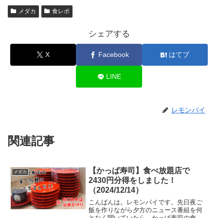
メダカ
食レポ
シェアする
X
Facebook
はてブ
LINE
レモンパイ
関連記事
【かっぱ寿司】食べ放題店で
メダカ
2430円分得をしました！
（2024/12/14）
こんばんは。レモンパイです。先日夜ご
飯を作りながら夕方のニュース番組を何
となく聞いていたら、かっぱ寿司の食べ