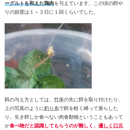
ーグルトを和えた鶏肉
を与えています。この頃の餌や
りの頻度は１～２日に１回くらいでした。
餌の与え方としては、
竹串
の先に餌を取り付けたり、
上の写真のように
釣り糸
で餌を軽く縛って垂らした
り。生き餌しか食べない肉食動物ということもあって
か
食べ物だと認識してもらうのが難しく、
優しく口元