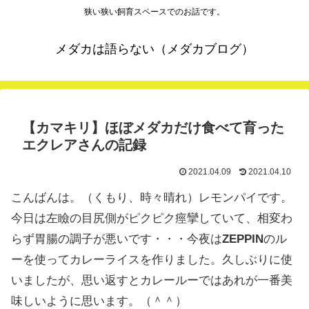
狭い狭い飼育スペースでのお話です。
メダカは語らない（メダカブログ）
【カマキリ】ほぼメダカだけ食べて育った
エクレアさんの記録
2021.04.09
2021.04.10
こんばんは。（くもり、時々晴れ）レモンパイです。
今日は左瞼の目尻側がピクピク痙攣していて、相変わ
らず胃腸の調子が悪いです・・・今夜は
ZEPPIN
のル
ーを使ってカレーライスを作りました。久しぶりに使
いましたが、思い返すとカレールーではあれが一番美
味しいように思います。（＾＾）