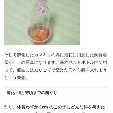
そして孵化したカマキリの為に最初に用意した飼育容
器が、上の写真になります。基本
ペットボトル
内で飼
って、側面にはんだごてで空けた穴から餌を入れよう
という発想。
孵化～6月末頃までの餌やり
ただ、
体長わずか 1cm のこの子にどんな餌を与えた