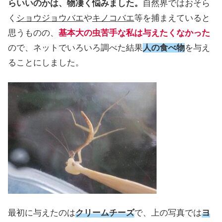
らいいのかは、物凄く悩みました。
自然界ではおそら
く
ショウジョウバエ
や
キノコバエ
等を捕まえていると
思うものの、
基本大の虫苦手な私は与えたくなかった
ので、ネットでいろいろ調べた結果
人の食べ物
を与え
ることにしました。
最初に与えたのは
クリームチーズ
で、上の写真では
ヨ